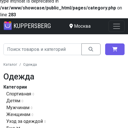
type int|float is deprecated in
/var/www/showcase/public_html/pages/category.php
on
line
283
KUPPERSBERG
Москва
Каталог
Одежда
Одежда
Категории
Спортивная
0
Детям
0
Мужчинам
0
Женщинам
0
Уход за одеждой
0