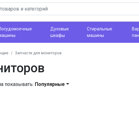
Посудомоечные
Духовые
Стиральные
Ва
машины
шкафы
машины
па
ющие
Запчасти для мониторов
ниторов
ла показывать:
Популярные