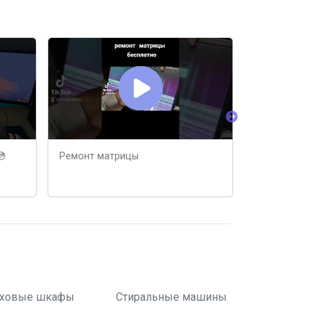
За 2мин во
дисплей TV
😳
Ремонт матрицы
ховые шкафы
Стиральные машины