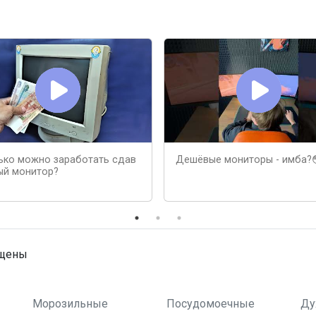
ько можно заработать сдав
Дешёвые мониторы - имба?
ый монитор?
ищены
Морозильные
Посудомоечные
Ду