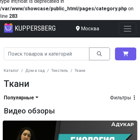
type int|float is deprecated in
/var/www/showcase/public_html/pages/category.php
on
line
283
KUPPERSBERG
Москва
Каталог
Дом и сад
Текстиль
Ткани
Ткани
Популярные
Фильтры
Видео обзоры