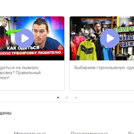
одеться на лыжную
Выбираем горнолыжную од
ировку? Правильный
лект!
ищены
Морозильные
Посудомоечные
Ду