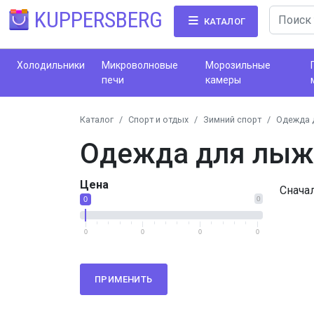
KUPPERSBERG
КАТАЛОГ
Холодильники
Микроволновые
Морозильные
печи
камеры
Каталог
Спорт и отдых
Зимний спорт
Одежда 
Одежда для лыж
Цена
Снача
0
0
0
0
0
0
ПРИМЕНИТЬ