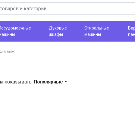
Посудомоечные
Духовые
Стиральные
Ва
машины
шкафы
машины
па
для лыж
ла показывать:
Популярные