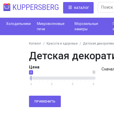
KUPPERSBERG
КАТАЛОГ
Холодильники
Микроволновые
Морозильные
печи
камеры
Каталог
Красота и здоровье
Детская декоратив
Детская декорат
Цена
Снача
0
0
0
0
0
0
ПРИМЕНИТЬ