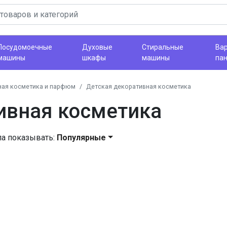
Посудомоечные
Духовые
Стиральные
Ва
машины
шкафы
машины
па
ная косметика и парфюм
Детская декоративная косметика
ивная косметика
ла показывать:
Популярные