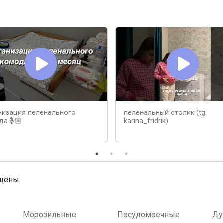
низация пеленального
пеленальный столик (tg:
да🤱🏼
karina_fridrik)
ищены
Морозильные
Посудомоечные
Ду