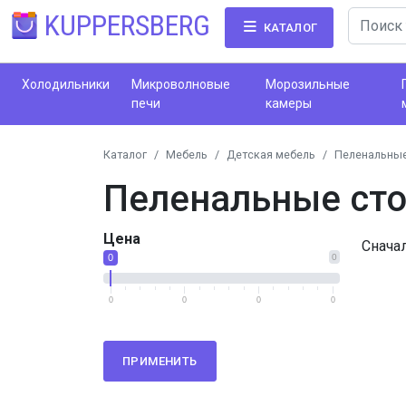
KUPPERSBERG
КАТАЛОГ
Холодильники
Микроволновые
Морозильные
печи
камеры
Каталог
Мебель
Детская мебель
Пеленальные
Пеленальные ст
Цена
Снача
0
0
0
0
0
0
ПРИМЕНИТЬ