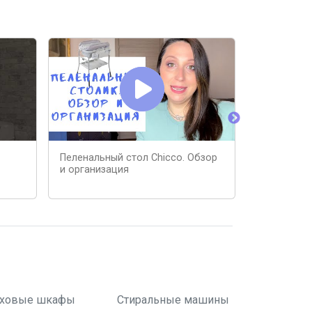
Пеленальный стол Chicco. Обзор
Нужен ли 
и организация
для ляльки
ховые шкафы
Стиральные машины