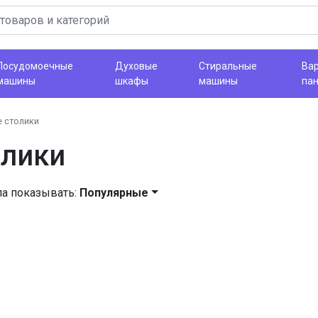
Посудомоечные
Духовые
Стиральные
Ва
машины
шкафы
машины
па
 столики
олики
ла показывать:
Популярные