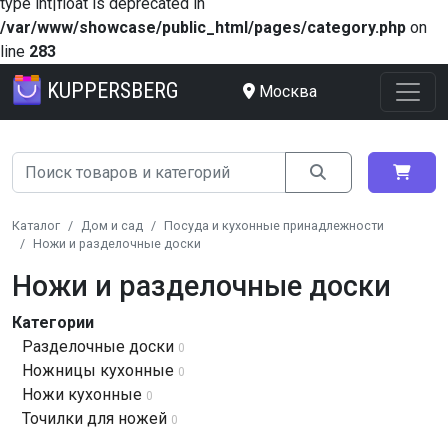
type int|float is deprecated in
/var/www/showcase/public_html/pages/category.php
on
line
283
KUPPERSBERG
Москва
Каталог
Дом и сад
Посуда и кухонные принадлежности
Ножи и разделочные доски
Ножи и разделочные доски
Категории
Разделочные доски
0
Ножницы кухонные
0
Ножи кухонные
0
Точилки для ножей
0