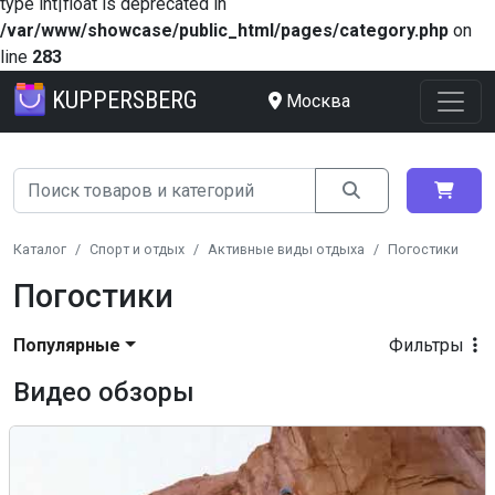
type int|float is deprecated in
/var/www/showcase/public_html/pages/category.php
on
line
283
KUPPERSBERG
Москва
Каталог
Спорт и отдых
Активные виды отдыха
Погостики
Погостики
Популярные
Фильтры
Видео обзоры