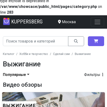
type int|float is deprecated in
/var/www/showcase/public_html/pages/category.php
on
line
283
KUPPERSBERG
Москва
Каталог
Хобби и творчество
Сделай сам
Выжигание
Выжигание
Популярные
Фильтры
Видео обзоры