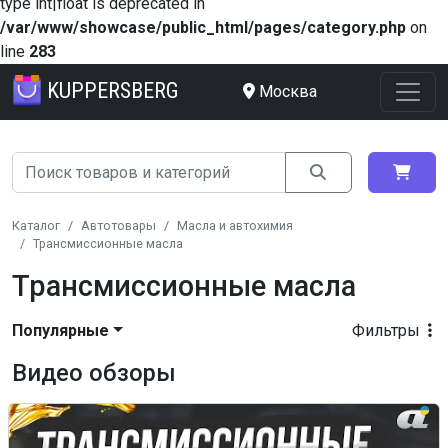
type int|float is deprecated in
/var/www/showcase/public_html/pages/category.php
on
line
283
KUPPERSBERG
Москва
Каталог
Автотовары
Масла и автохимия
Трансмиссионные масла
Трансмиссионные масла
Популярные
Фильтры
Видео обзоры