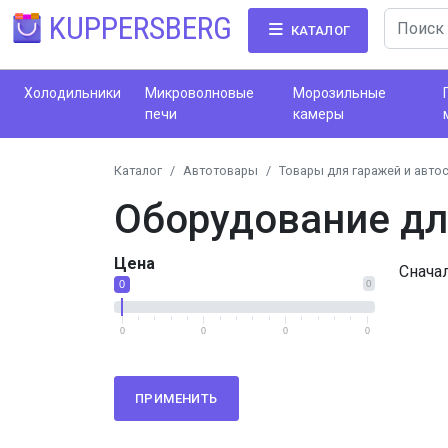
KUPPERSBERG
КАТАЛОГ
Холодильники
Микроволновые
Морозильные
печи
камеры
Каталог
Автотовары
Товары для гаражей и авто
Оборудование дл
Цена
Снача
0
0
0
0
0
0
ПРИМЕНИТЬ