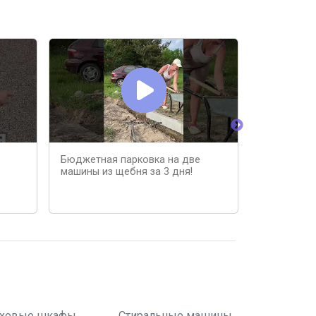
Бюджетная парковка на две
Комплект 
машины из щебня за 3 дня!
платной па
ховые шкафы
Стиральные машины