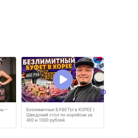
зы –
Безлимитные БУФЕТЫ в КОРЕЕ |
БЕЗЛИМИТ
Шведский стол по-корейски за
ПАТТАЙЯ! 
400 и 1000 рублей.
Самых Дор