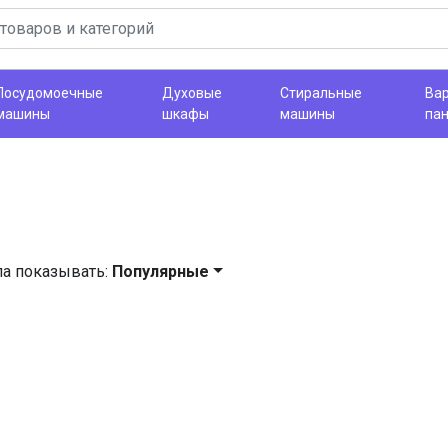
Посудомоечные
Духовые
Стиральные
Ва
машины
шкафы
машины
па
ла показывать:
Популярные