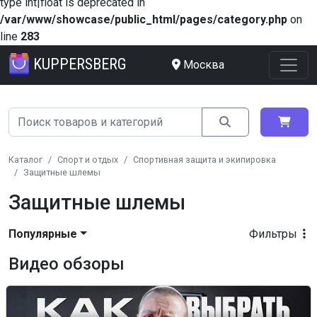
type int|float is deprecated in
/var/www/showcase/public_html/pages/category.php
on
line
283
KUPPERSBERG
Москва
Каталог
Спорт и отдых
Спортивная защита и экипировка
Защитные шлемы
Защитные шлемы
Популярные
Фильтры
Видео обзоры