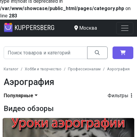
type int|float is deprecated in
/var/www/showcase/public_html/pages/category.php
on
line
283
KUPPERSBERG
Москва
Каталог
Хобби и творчество
Профессионалам
Аэрография
Аэрография
Популярные
Фильтры
Видео обзоры