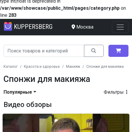
type int|float is deprecated in
/var/www/showcase/public_html/pages/category.php
on
line
283
KUPPERSBERG
Москва
Каталог
Красота и здоровье
Макияж
Спонжи для макияжа
Спонжи для макияжа
Популярные
Фильтры
Видео обзоры