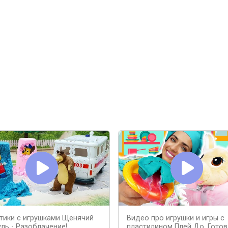
тики с игрушками Щенячий
Видео про игрушки и игры с
уль - Разоблачение!
пластилином Плей До. Гото