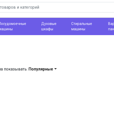
Посудомоечные
Духовые
Стиральные
Ва
машины
шкафы
машины
па
ла показывать:
Популярные