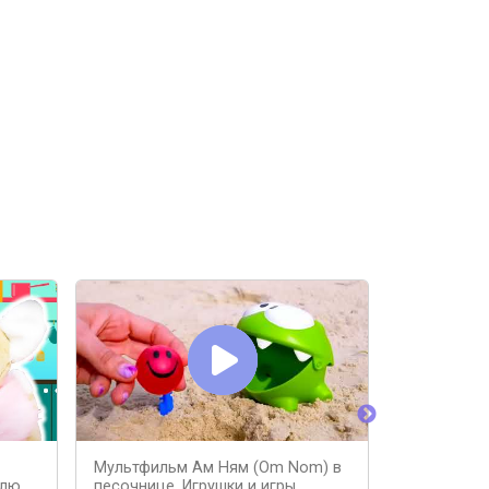
Мультфильм Ам Ням (Om Nom) в
Для малыше
влю
песочнице. Игрушки и игры.
песочнице