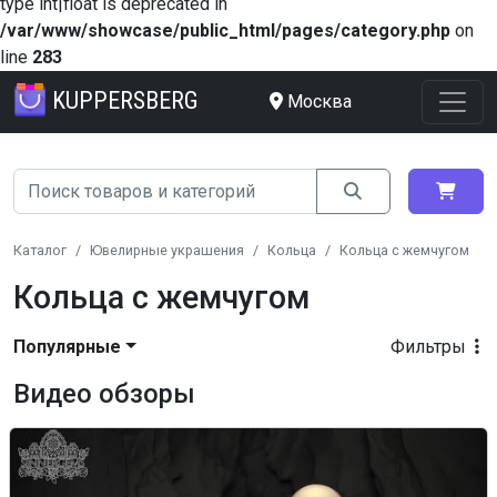
type int|float is deprecated in
/var/www/showcase/public_html/pages/category.php
on
line
283
KUPPERSBERG
Москва
Каталог
Ювелирные украшения
Кольца
Кольца с жемчугом
Кольца с жемчугом
Популярные
Фильтры
Видео обзоры