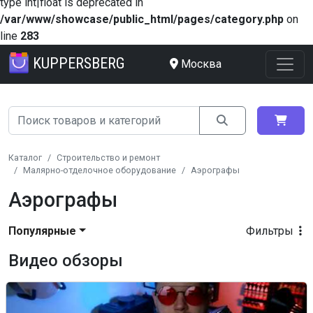
type int|float is deprecated in
/var/www/showcase/public_html/pages/category.php
on
line
283
KUPPERSBERG
Москва
Каталог
Строительство и ремонт
Малярно-отделочное оборудование
Аэрографы
Аэрографы
Популярные
Фильтры
Видео обзоры