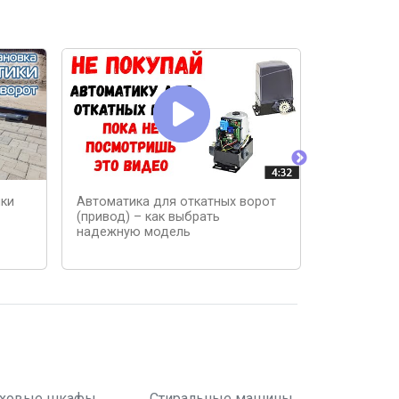
ики
Автоматика для откатных ворот
Автоматика
(привод) – как выбрать
Kustos. Ав
надежную модель
для открыв
ховые шкафы
Стиральные машины