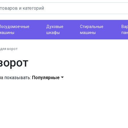
Посудомоечные
Духовые
Стиральные
Ва
машины
шкафы
машины
па
для ворот
ворот
ла показывать:
Популярные