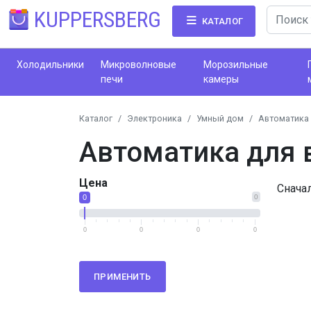
KUPPERSBERG
КАТАЛОГ
Холодильники
Микроволновые
Морозильные
печи
камеры
Каталог
Электроника
Умный дом
Автоматика 
Автоматика для 
Цена
Снача
0
0
0
0
0
0
ПРИМЕНИТЬ