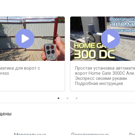
матика для ворот с
Простая установка автомат
press.
ворот Home Gate 300DC Али
Экспресс своими руками.
Подробная инструкция
ищены
Морозильные
Посудомоечные
Ду