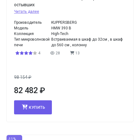
остывших
Читать далее
Производитель
KUPPERSBERG
Модель
HMW 393 B
Коллекция
High-Tech
Тип микроволновой
Встраиваемая в шкаф до 32см , в шкаф
печи
до 560 см , колонну
4
28
13
98 154
₽
82 482
₽
КУПИТЬ
-11%