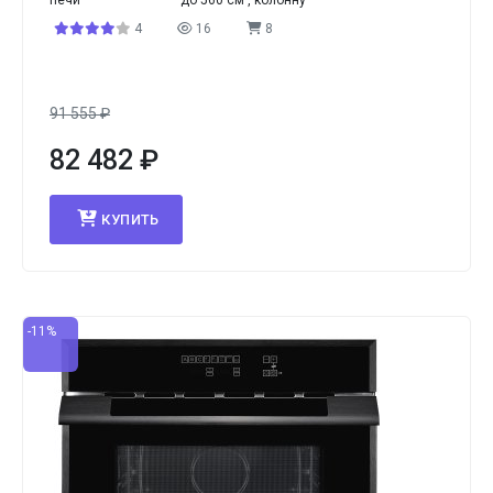
печи
до 560 см , колонну
4
16
8
91 555
₽
82 482
₽
КУПИТЬ
-11%