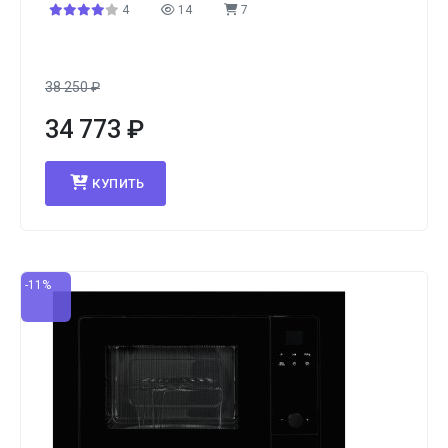
4
14
7
38 250
₽
34 773
₽
КУПИТЬ
-11%