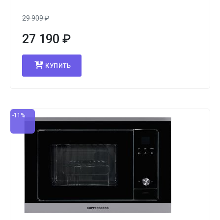
29 909
₽
27 190
₽
КУПИТЬ
-11%