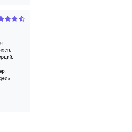
н,
ность
орций.
ер,
одель