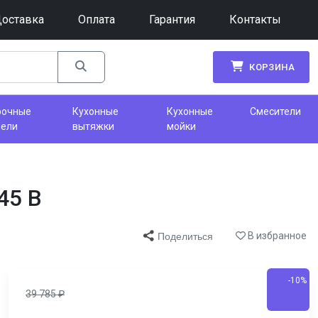
оставка
Оплата
Гарантия
Контакты
КОРЗИНА
рочные
Кухонные
Кухонные
Смесители
нели
вытяжки
мойки
45 B
В избранное
Поделиться
-10%
39 785
₽