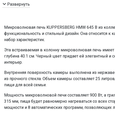
Гриль
Развернуть
Принадлежности
Уровни мощности
Автоматические программы
Микроволновая печь KUPPERSBERG HMW 645 B из коллекц
Мощность подключения, Вт
функциональность и стильный дизайн. Она относится к
Мощность гриля, Вт
набор характеристик.
Таймер
Эта встраиваемая в колонну микроволновая печь имеет 
Часы
глубина 40.1 см. Черный цвет придает ей элегантный и
Размораживание
интерьер.
Управление
Внутренняя поверхность камеры выполнена из нержавею
ПРОМО Скидка
из прочного стекла. Объем камеры составляет 25 литров
пищи для всей семьи.
Мощность микроволновой печи составляет 900 Вт, а гри
315 мм, пища будет равномерно нагреваться со всех сто
мощности и 8 автоматических программ, позволяющих 