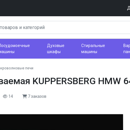
Д
Посудомоечные
Духовые
Стиральные
Ва
машины
шкафы
машины
па
кроволновые печи
иваемая KUPPERSBERG HMW 6
14
7 заказов