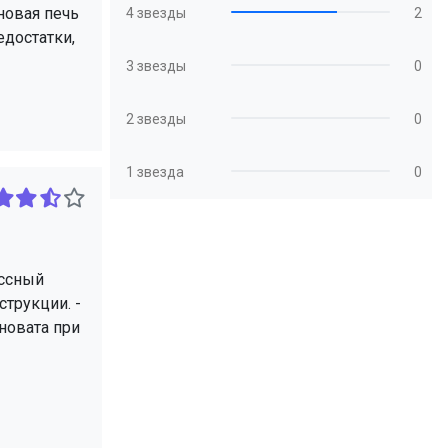
новая печь
4 звезды
2
едостатки,
3 звезды
0
2 звезды
0
1 звезда
0
ассный
струкции. -
новата при