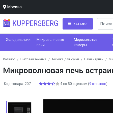
Москва
KUPPERSBERG
КАТАЛОГ
Холодильники
Микроволновые
Морозильные
печи
камеры
Каталог
Бытовая техника
Техника для кухни
Печи и грили
Ми
Микроволновая печь встра
Код товара: 207
4
по
50
оценкам
(
9
отзывов
)