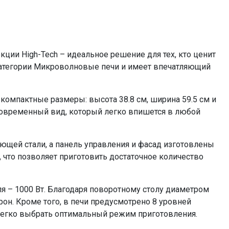
да
поворотный стол 315 мм, решетка для гриля
8
8 автоматических
ии High-Tech – идеальное решение для тех, кто ценит
1450
 категории Микроволновые печи и имеет впечатляющий
1000
да
компактные размеры: высота 38.8 см, ширина 59.5 см и
да
 современный вид, который легко впишется в любой
по весу , времени
полностью электронное сенсорное
щей стали, а панель управления и фасад изготовлены
=36168.00
, что позволяет приготовить достаточное количество
ля – 1000 Вт. Благодаря поворотному столу диаметром
рон. Кроме того, в печи предусмотрено 8 уровней
легко выбрать оптимальный режим приготовления.