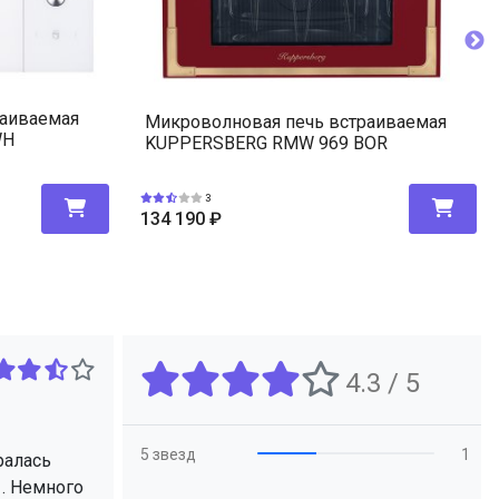
раиваемая
Микроволновая печь встраиваемая
WH
KUPPERSBERG RMW 969 BOR
3
134 190
₽
4.3 / 5
5 звезд
1
ралась
1. Немного