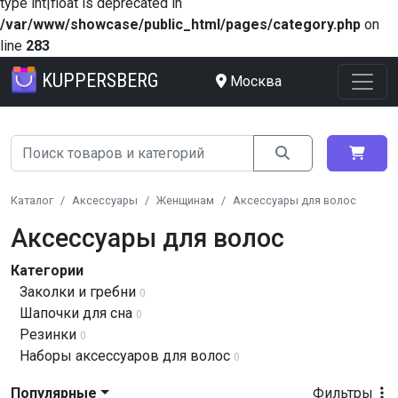
type int|float is deprecated in
/var/www/showcase/public_html/pages/category.php
on
line
283
KUPPERSBERG
Москва
Каталог
Аксессуары
Женщинам
Аксессуары для волос
Аксессуары для волос
Категории
Заколки и гребни
0
Шапочки для сна
0
Резинки
0
Наборы аксессуаров для волос
0
Популярные
Фильтры