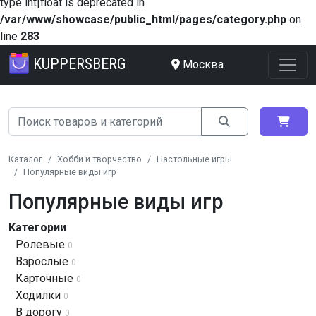
type int|float is deprecated in
/var/www/showcase/public_html/pages/category.php
on
line
283
KUPPERSBERG
Москва
Каталог
Хобби и творчество
Настольные игры
Популярные виды игр
Популярные виды игр
Категории
Ролевые
0
Взрослые
0
Карточные
0
Ходилки
0
В дорогу
0