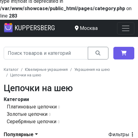
type int|float is deprecated in
/var/www/showcase/public_html/pages/category.php
on
line
283
KUPPERSBERG
Москва
Каталог
Ювелирные украшения
Украшения на шею
Цепочки на шею
Цепочки на шею
Категории
Платиновые цепочки
0
Золотые цепочки
0
Серебряные цепочки
0
Популярные
Фильтры