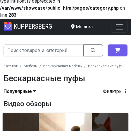
type int|float is deprecated in
/var/www/showcase/public_html/pages/category.php
on
line
283
KUPPERSBERG
Москва
Каталог
Мебель
Бескаркасная мебель
Бескаркасные пуфы
Бескаркасные пуфы
Популярные
Фильтры
Видео обзоры