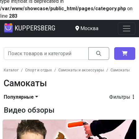
type int|float is deprecated in
/var/www/showcase/public_html/pages/category.php
on
line
283
KUPPERSBERG
Москва
Каталог
Спорт и отдых
Самокаты и аксессуары
Самокаты
Самокаты
Популярные
Фильтры
Видео обзоры