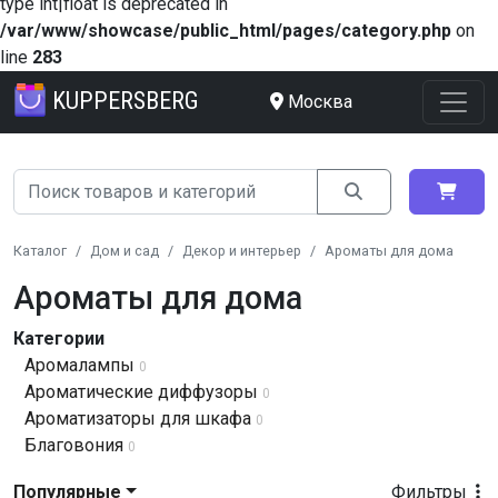
type int|float is deprecated in
/var/www/showcase/public_html/pages/category.php
on
line
283
KUPPERSBERG
Москва
Каталог
Дом и сад
Декор и интерьер
Ароматы для дома
Ароматы для дома
Категории
Аромалампы
0
Ароматические диффузоры
0
Ароматизаторы для шкафа
0
Благовония
0
Популярные
Фильтры