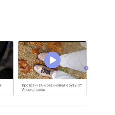
а
прозрачная и резиновая обувь от
Экспертиза
Алиэкспресс
обувь 23.0