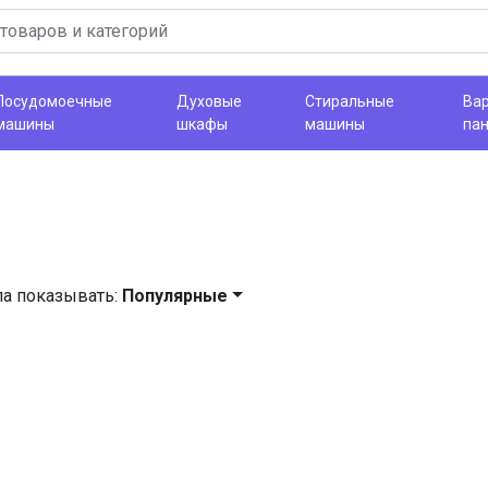
Посудомоечные
Духовые
Стиральные
Ва
машины
шкафы
машины
па
ла показывать:
Популярные