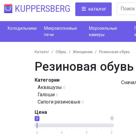
KUPPERSBERG
КАТАЛОГ
Холодильники
Микроволновые
Морозильные
печи
камеры
Каталог
Обувь
Женщинам
Резиновая обувь
Резиновая обувь
Категории
Снача
Аквашузы
0
Галоши
0
Сапоги резиновые
0
Цена
0
0
0
0
0
0