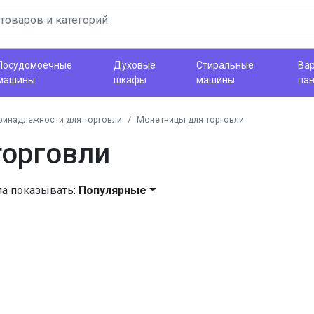
Посудомоечные
Духовые
Стиральные
Ва
машины
шкафы
машины
па
ринадлежности для торговли
Монетницы для торговли
торговли
ла показывать:
Популярные