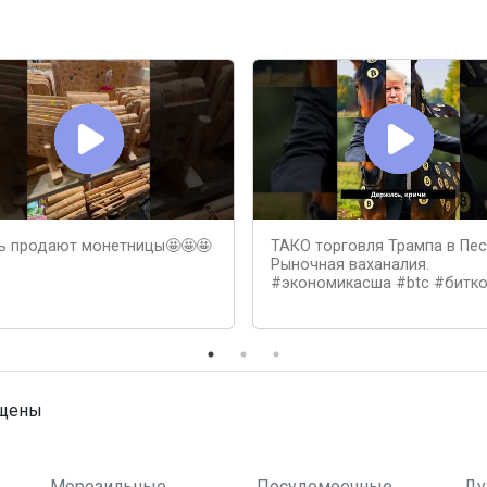
ь продают монетницы🤩🤩🤩
ТАКО торговля Трампа в Пес
Рыночная ваханалия.
#экономикасша #btc #битк
ищены
Морозильные
Посудомоечные
Ду