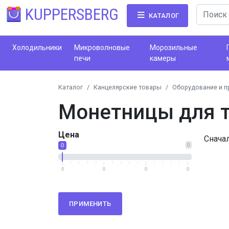
KUPPERSBERG
КАТАЛОГ
Холодильники
Микроволновые
Морозильные
печи
камеры
Каталог
Канцелярские товары
Оборудование и п
Монетницы для 
Цена
Снача
0
0
0
0
0
0
ПРИМЕНИТЬ