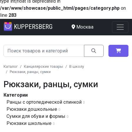
type int|float is deprecated in
/var/www/showcase/public_html/pages/category.php
on
line
283
KUPPERSBERG
Москва
Каталог
Канцелярские товары
В школу
Рюкзаки, ранцы, сумки
Рюкзаки, ранцы, сумки
Категории
Ранцы с ортопедической спинкой
0
Рюкзаки дошкольные
0
Сумки для обуви и формы
0
Рюкзаки школьные
0