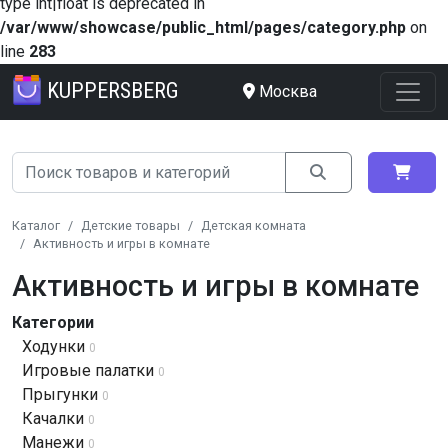
type int|float is deprecated in
/var/www/showcase/public_html/pages/category.php
on
line
283
KUPPERSBERG
Москва
Каталог
Детские товары
Детская комната
Активность и игры в комнате
Активность и игры в комнате
Категории
Ходунки
0
Игровые палатки
0
Прыгунки
0
Качалки
0
Манежи
0