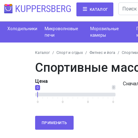
KUPPERSBERG
КАТАЛОГ
Холодильники
Микроволновые
Морозильные
печи
камеры
Каталог
Спорт и отдых
Фитнес и йога
Спортив
Спортивные мас
Цена
Снача
0
0
0
0
0
0
ПРИМЕНИТЬ