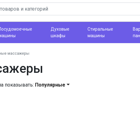
Посудомоечные
Духовые
Стиральные
Ва
машины
шкафы
машины
па
ные массажеры
сажеры
ла показывать:
Популярные