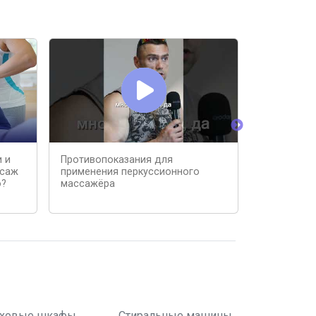
 и
Противопоказания для
ПЕРКУССО
ссаж
применения перкуссионного
о?
массажёра
ховые шкафы
Стиральные машины