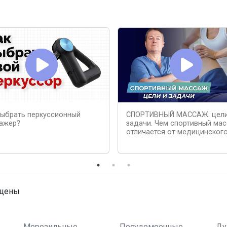
выбрать перкуссионный
СПОРТИВНЫЙ МАССАЖ: цели
ажер?
задачи. Чем спортивный ма
отличается от медицинског
ищены
Морозильные
Посудомоечные
Ду