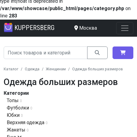
type int|float is deprecated in
/var/www/showcase/public_html/pages/category.php
on
line
283
KUPPERSBERG
Москва
Каталог
Одежда
Женщинам
Одежда больших размеров
Одежда больших размеров
Категории
Топы
0
Футболки
0
Юбки
0
Верхняя одежда
0
Жакеты
0