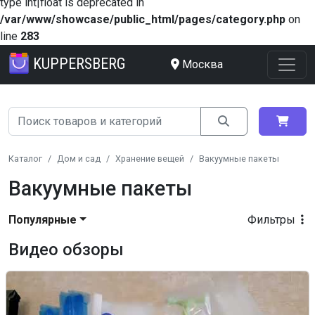
type int|float is deprecated in
/var/www/showcase/public_html/pages/category.php
on
line
283
KUPPERSBERG
Москва
Каталог
Дом и сад
Хранение вещей
Вакуумные пакеты
Вакуумные пакеты
Популярные
Фильтры
Видео обзоры