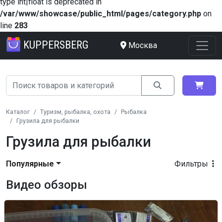
type int|float is deprecated in
/var/www/showcase/public_html/pages/category.php
on
line
283
KUPPERSBERG
Москва
Каталог
Туризм, рыбалка, охота
Рыбалка
Грузила для рыбалки
Грузила для рыбалки
Популярные
Фильтры
Видео обзоры