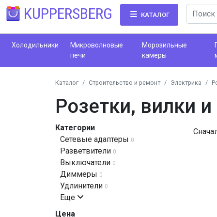
KUPPERSBERG
КАТАЛОГ
Холодильники
Микроволновые
Морозильные
печи
камеры
Каталог
Строительство и ремонт
Электрика
Р
Розетки, вилки 
Категории
Снача
Сетевые адаптеры
0
Разветвители
0
Выключатели
0
Диммеры
0
Удлинители
0
Еще
Цена