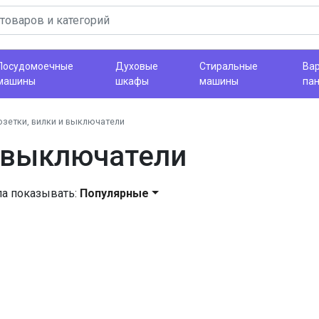
Посудомоечные
Духовые
Стиральные
Ва
машины
шкафы
машины
па
озетки, вилки и выключатели
и выключатели
ла показывать:
Популярные