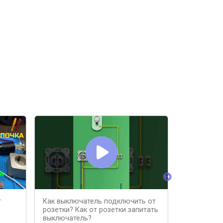
т
Как выключатель подключить от
Как подклю
розетки? Как от розетки запитать
провод ку
выключатель?
#энерголи