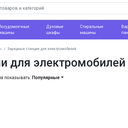
Посудомоечные
Духовые
Стиральные
Ва
машины
шкафы
машины
па
ы
Зарядные станции для электромобилей
и для электромобилей
ла показывать:
Популярные