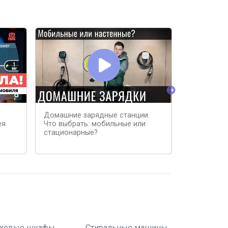
Домашние зарядные станции.
Электромо
ея
Что выбрать: мобильные или
Чем и как 
стационарные?
ховые шкафы
Стиральные машины