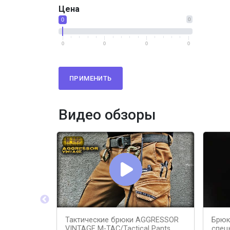
Цена
0
0
0
0
0
0
ПРИМЕНИТЬ
Видео обзоры
Тактические брюки AGGRESSOR
Брюк
VINTAGE М-ТАС/Tactical Pants
спец