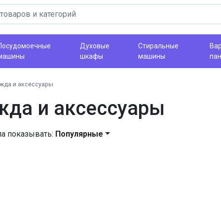
Посудомоечные
Духовые
Стиральные
Ва
машины
шкафы
машины
па
жда и аксессуары
жда и аксессуары
ла показывать:
Популярные