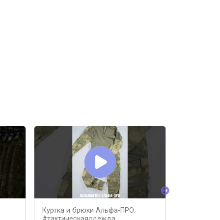
Куртка и брюки Альфа-ПРО.
Городские
#тактическаяодежда
#снаряжен