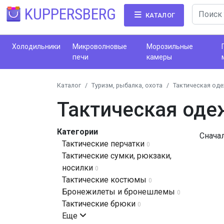
KUPPERSBERG
КАТАЛОГ
Холодильники
Микроволновые
Морозильные
печи
камеры
Каталог
Туризм, рыбалка, охота
Тактическая оде
Тактическая оде
Категории
Снача
Тактические перчатки
0
Тактические сумки, рюкзаки,
носилки
0
Тактические костюмы
0
Бронежилеты и бронешлемы
0
Тактические брюки
0
Еще