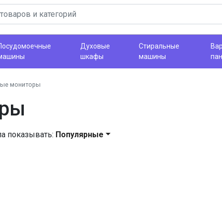
Посудомоечные
Духовые
Стиральные
Ва
машины
шкафы
машины
па
ые мониторы
оры
ла показывать:
Популярные