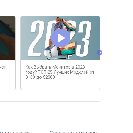
яет
Как Выбрать Монитор в 2023
Выбор игр
году? ТОП-25 Лучших Моделей от
Скажи кака
$100 до $2000
ховые шкафы
Стиральные машины