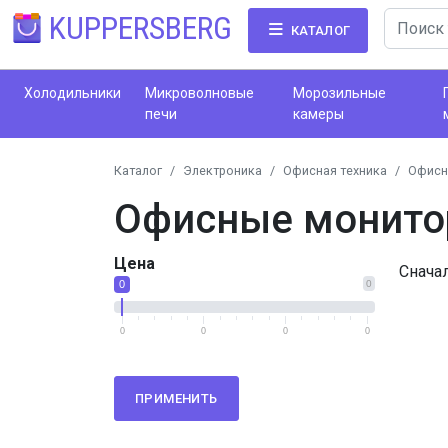
KUPPERSBERG
КАТАЛОГ
Холодильники
Микроволновые
Морозильные
печи
камеры
Каталог
Электроника
Офисная техника
Офисн
Офисные монит
Цена
Снача
0
0
0
0
0
0
ПРИМЕНИТЬ