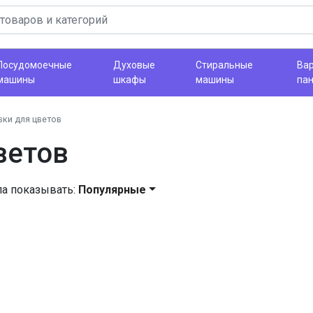
Посудомоечные
Духовые
Стиральные
Ва
машины
шкафы
машины
па
ки для цветов
ветов
ла показывать:
Популярные