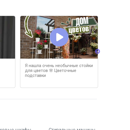
Я нашла очень необычные стойки
подставка 
для цветов 🌸 Цветочные
подставки
ховые шкафы
Стиральные машины