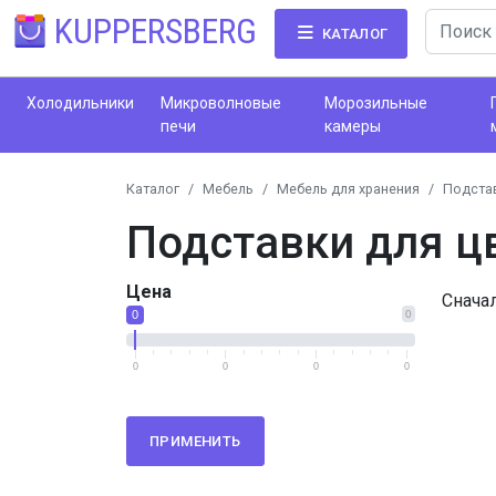
KUPPERSBERG
КАТАЛОГ
Холодильники
Микроволновые
Морозильные
печи
камеры
Каталог
Мебель
Мебель для хранения
Подстав
Подставки для ц
Цена
Снача
0
0
0
0
0
0
ПРИМЕНИТЬ