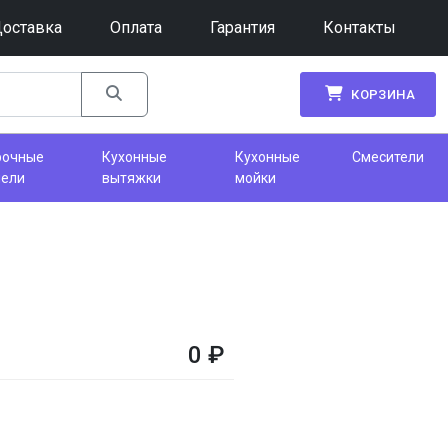
оставка
Оплата
Гарантия
Контакты
КОРЗИНА
рочные
Кухонные
Кухонные
Смесители
нели
вытяжки
мойки
0
₽