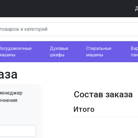
Д
Посудомоечные
Духовые
Стиральные
Ва
машины
шкафы
машины
па
аза
Состав заказа
 менеджер
очнения
Итого