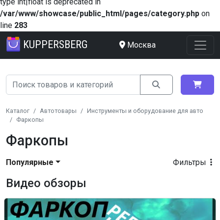
type int|float is deprecated in
/var/www/showcase/public_html/pages/category.php
on
line
283
KUPPERSBERG
Москва
Каталог
Автотовары
Инструменты и оборудование для авто
Фаркопы
Фаркопы
Популярные
Фильтры
Видео обзоры