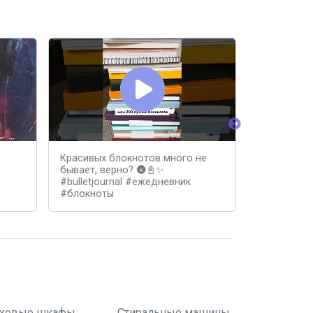
Красивых блокнотов много не
Блокнот И
бывает, верно? 🌚📓✨
#лайфхак 
#bulletjournal #ежедневник
#блокноты
ховые шкафы
Стиральные машины