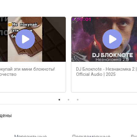
окупай эти мини блокноты!
DJ Блокnote - Незнакомка 2 |
рчество
Official Audio | 2025
ищены
Морозильные
Посудомоечные
Ду