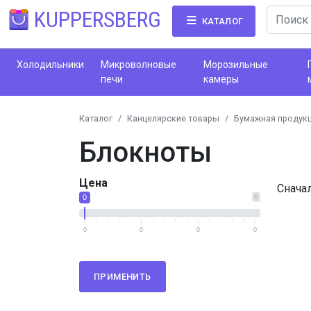
KUPPERSBERG
КАТАЛОГ
Холодильники
Микроволновые
Морозильные
печи
камеры
Каталог
Канцелярские товары
Бумажная продук
Блокноты
Цена
Снача
0
0
0
0
0
0
ПРИМЕНИТЬ