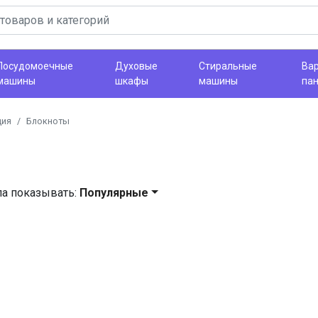
Посудомоечные
Духовые
Стиральные
Ва
машины
шкафы
машины
па
ция
Блокноты
ла показывать:
Популярные