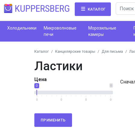
KUPPERSBERG
КАТАЛОГ
Холодильники
Микроволновые
Морозильные
печи
камеры
Каталог
Канцелярские товары
Для письма
Ла
Ластики
Цена
Снача
0
0
0
0
0
0
ПРИМЕНИТЬ