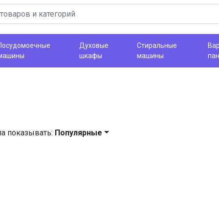
Посудомоечные
Духовые
Стиральные
Ва
машины
шкафы
машины
па
ла показывать:
Популярные