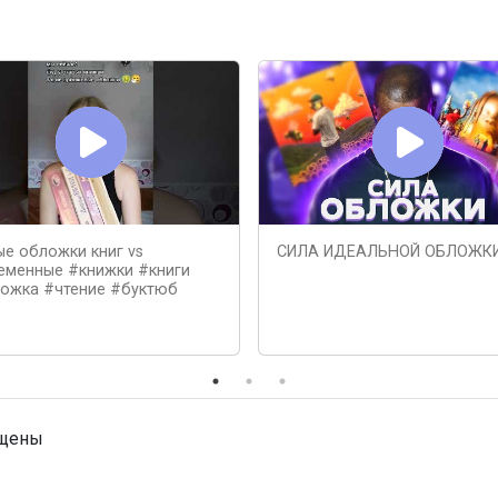
ые обложки книг vs
СИЛА ИДЕАЛЬНОЙ ОБЛОЖК
еменные #книжки #книги
ожка #чтение #буктюб
ищены