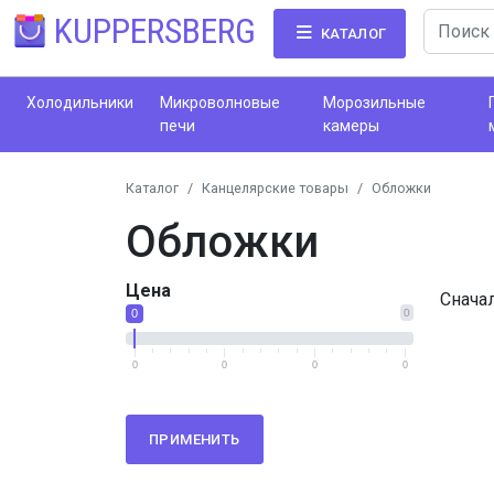
KUPPERSBERG
КАТАЛОГ
Холодильники
Микроволновые
Морозильные
печи
камеры
Каталог
Канцелярские товары
Обложки
Обложки
Цена
Снача
0
0
0
0
0
0
ПРИМЕНИТЬ