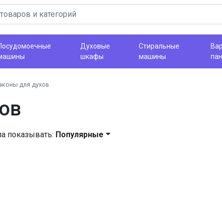
Посудомоечные
Духовые
Стиральные
Ва
машины
шкафы
машины
па
аконы для духов
ов
ла показывать:
Популярные