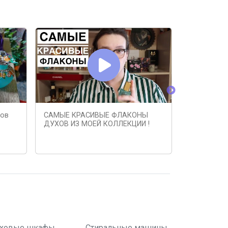
хов
САМЫЕ КРАСИВЫЕ ФЛАКОНЫ
Пустые фл
ДУХОВ ИЗ МОЕЙ КОЛЛЕКЦИИ !
которые з
ховые шкафы
Стиральные машины