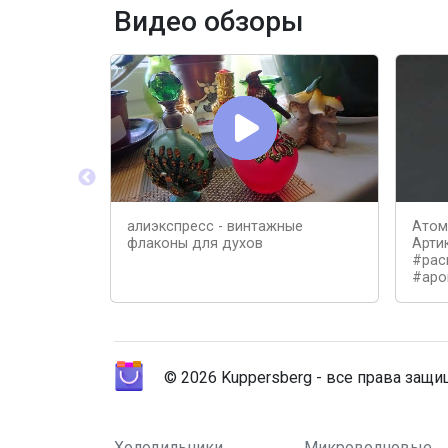
Видео обзоры
алиэкспресс - винтажные
Атом
флаконы для духов
Арти
#рас
#аро
© 2026 Kuppersberg - все права защ
Холодильники
Микроволновые