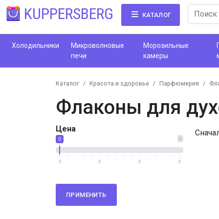
KUPPERSBERG
КАТАЛОГ
Холодильники
Микроволновые
Морозильные
печи
камеры
Каталог
Красота и здоровье
Парфюмерия
Фл
Флаконы для дух
Цена
Снача
0
0
0
0
0
0
ПРИМЕНИТЬ