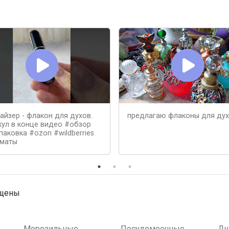
айзер - флакон для духов.
предлагаю флаконы для ду
кул в конце видео #обзор
паковка #ozon #wildberries
маты
ищены
Морозильные
Посудомоечные
Ду