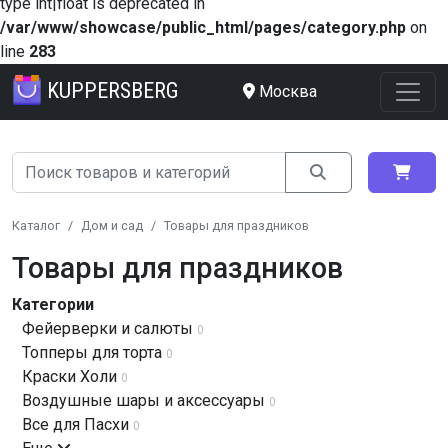
type int|float is deprecated in
/var/www/showcase/public_html/pages/category.php
on
line
283
KUPPERSBERG
Москва
Каталог
Дом и сад
Товары для праздников
Товары для праздников
Категории
Фейерверки и салюты
0
Топперы для торта
0
Краски Холи
0
Воздушные шары и аксессуары
0
Все для Пасхи
0