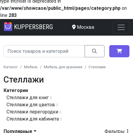
type int|float is deprecated in
/var/www/showcase/public_html/pages/category.php
on
line
283
KUPPERSBERG
Москва
Каталог
Мебель
Мебель для хранения
Стеллажи
Стеллажи
Категории
Стеллажи для книг
0
Стеллажи для цветов
0
Стеллажи перегородки
0
Стеллажи для кабинета
0
Популярные
Фильтры