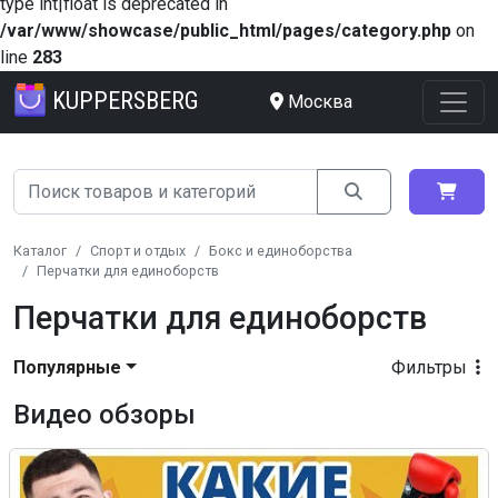
type int|float is deprecated in
/var/www/showcase/public_html/pages/category.php
on
line
283
KUPPERSBERG
Москва
Каталог
Спорт и отдых
Бокс и единоборства
Перчатки для единоборств
Перчатки для единоборств
Популярные
Фильтры
Видео обзоры