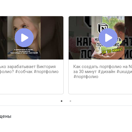
ько зарабатывает Виктория
Как создать портфолио на N
фолио? #собчак #портфолио
за 30 минут #дизайн #uxuiд
#портфолио
ищены