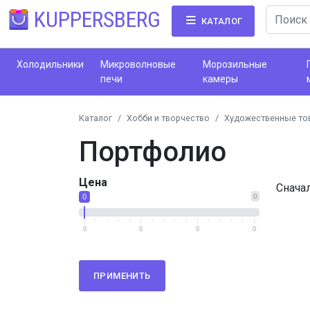
KUPPERSBERG
КАТАЛОГ
Холодильники
Микроволновые
Морозильные
печи
камеры
Каталог
Хобби и творчество
Художественные то
Портфолио
Цена
Снача
0
0
0
0
0
0
ПРИМЕНИТЬ